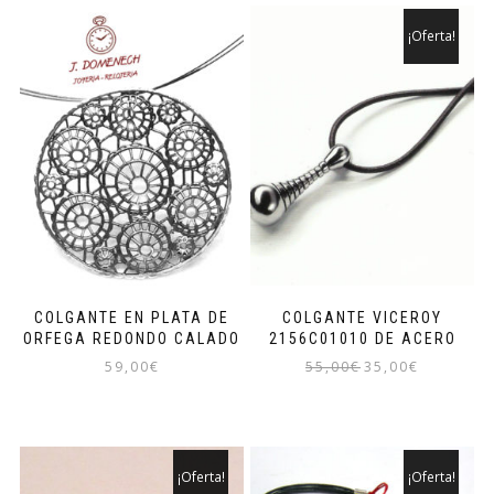
¡Oferta!
COLGANTE EN PLATA DE
COLGANTE VICEROY
ORFEGA REDONDO CALADO
2156C01010 DE ACERO
El
El
59,00
€
55,00
€
35,00
€
precio
precio
original
actual
era:
es:
55,00€.
35,00€.
¡Oferta!
¡Oferta!