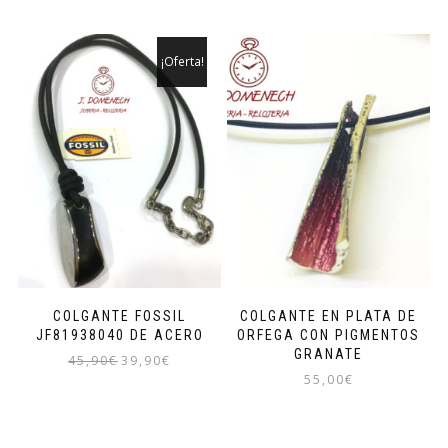
original
actual
era:
es:
45,90€.
39,90€.
¡Oferta!
COLGANTE FOSSIL
COLGANTE EN PLATA DE
JF81938040 DE ACERO
ORFEGA CON PIGMENTOS
GRANATE
El
El
45,90
€
39,90
€
55,00
€
precio
precio
original
actual
era:
es:
45,90€.
39,90€.