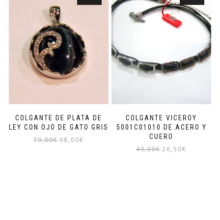
COLGANTE DE PLATA DE
COLGANTE VICEROY
LEY CON OJO DE GATO GRIS
5001C01010 DE ACERO Y
CUERO
El
El
79,00
€
68,00
€
El
El
49,00
€
26,50
€
precio
precio
precio
precio
original
actual
original
actual
era:
es:
era:
es:
79,00€.
68,00€.
49,00€.
26,50€.