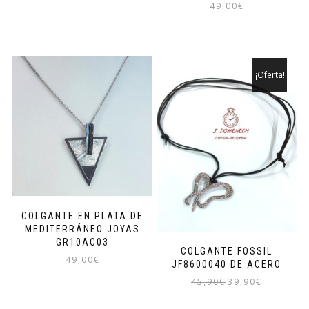
49,00
€
¡Oferta!
COLGANTE EN PLATA DE
MEDITERRÁNEO JOYAS
GR10AC03
COLGANTE FOSSIL
49,00
€
JF8600040 DE ACERO
El
El
45,90
€
39,90
€
precio
precio