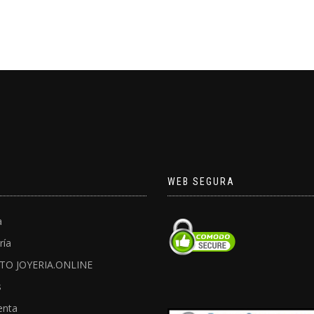
WEB SEGURA
a
ría
TO JOYERIA.ONLINE
s
enta