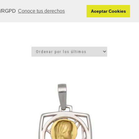
DPR/RGPD
Conoce tus derechos
Aceptar Cookies
DEOS
MI CUENTA
CONTACTO
0