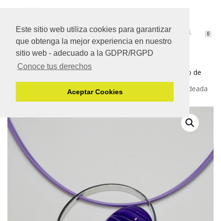
Este sitio web utiliza cookies para garantizar
CAMBIAR
0
que obtenga la mejor experiencia en nuestro
NAVEGACIÓN
sitio web - adecuado a la GDPR/RGPD
Conoce tus derechos
Inicio
/
Plata de ley de 925 mm.
/
Joyas de Belén Bajo de
Plata
/ Colgante en plata de Belén Bajo con ágata bandeada
Aceptar Cookies