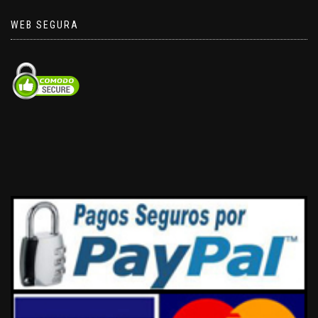
WEB SEGURA