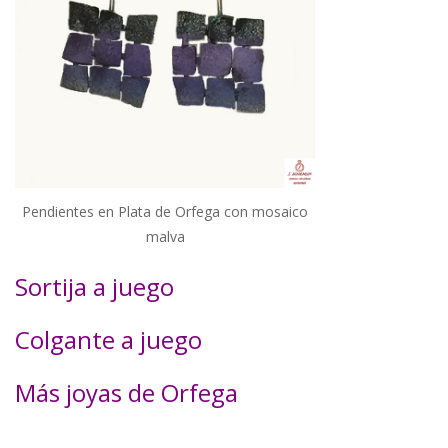
Pendientes en Plata de Orfega con mosaico
malva
Sortija a juego
Colgante a juego
Más joyas de Orfega