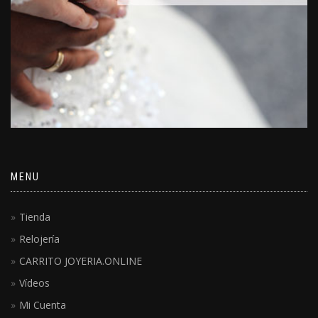
MENU
Tienda
Relojería
CARRITO JOYERIA.ONLINE
Vídeos
Mi Cuenta