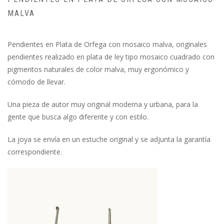
MALVA
Pendientes en Plata de Orfega con mosaico malva, originales
pendientes realizado en plata de ley tipo mosaico cuadrado con
pigmentos naturales de color malva, muy ergonómico y
cómodo de llevar.
Una pieza de autor muy original moderna y urbana, para la
gente que busca algo diferente y con estilo.
La joya se envía en un estuche original y se adjunta la garantía
correspondiente.