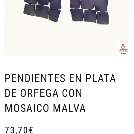
PENDIENTES EN PLATA
DE ORFEGA CON
MOSAICO MALVA
73,70
€