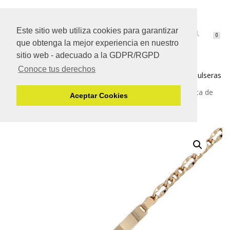
Este sitio web utiliza cookies para garantizar
CAMBIAR
0
que obtenga la mejor experiencia en nuestro
NAVEGACIÓN
sitio web - adecuado a la GDPR/RGPD
Conoce tus derechos
Inicio
/
Oro de Ley de 18 Quilates
/
Comunión de Oro
/
Pulseras
de oro de comunión
/ Pulsera en oro amarillo con placa de
Aceptar Cookies
comunión PU1231