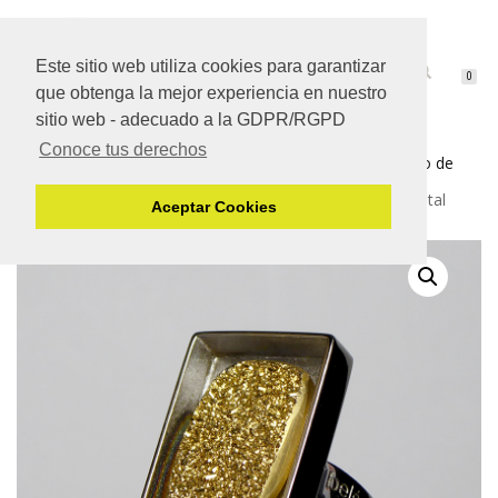
Este sitio web utiliza cookies para garantizar
CAMBIAR
0
que obtenga la mejor experiencia en nuestro
NAVEGACIÓN
sitio web - adecuado a la GDPR/RGPD
Conoce tus derechos
Inicio
/
Plata de ley de 925 mm.
/
Joyas de Belén Bajo de
Plata
/ Sortija en Plata de Belén Bajo con Drusa metal
Aceptar Cookies