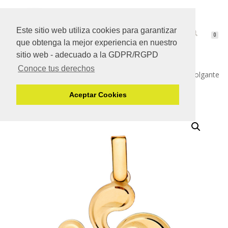
Este sitio web utiliza cookies para garantizar
CAMBIAR
0
que obtenga la mejor experiencia en nuestro
NAVEGACIÓN
sitio web - adecuado a la GDPR/RGPD
Conoce tus derechos
Inicio
/
Oro de Ley de 18 Quilates
/
Colgantes de Oro
/ Colgante
de oro amarillo Lauburu en brillo mediano
Aceptar Cookies